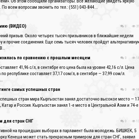
ени». Об этом сообщили организаторы. Все желающие увидеть яркую
 По всем вопросам звонить по тел.: (551) 043-844….
❄
рмию (ВИДЕО)
0
39
нний призыв. Около четырех тысяч призывников в ближайшие недели
у и прочие соединения. Еще семь тысяч человек пройдут альтернативну
 В…
снизилась по сравнению с прошлым месяцем
0
18
ставляет 41,96 с/л, в сентябре его цена была на уровне 42,16 с/л. Цена
по республике составляет 37,17 сом/л, в сентябре — 37,99 сом/л.
ь…
тинге самых успешных стран
0
16
 успешных стран мира Кыргызстан занял достаточно высокое место — 17
, Катар и Россия. Кыргызстан занял 1-е место в Центральной Азии и 74-е
м для стран СНГ
0
13
ктивной на прошедших выборах в парламент была молодежь. БИШКЕК, 5
орку Кенеша может стать прекрасным примером для стран СНГ, заявил