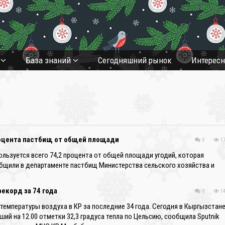
а
База знаний
Cегодняшний рынок
Интерес
роцента пастбищ от общей площади
0
17
ользуется всего 74,2 процента от общей площади угодий, которая
ообщили в департаменте пастбищ Министерства сельского хозяйства и
екорд за 74 года
0
14
мпературы воздуха в КР за последние 34 года. Сегодня в Кыргызстан
ший на 12.00 отметки 32,3 градуса тепла по Цельсию, сообщила Sputnik