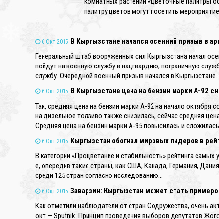
комнатных растений «Цветочные палитры ос
палитру цветов могут посетить мероприятие.
В Кыргызстане начался осенний призыв в а
6 Окт 2015
❄
Генеральный штаб вооруженных сил Кыргызстана начал осе
пойдут на военную службу в нацгвардию, пограничную служб
службу. Очередной военный призыв начался в Кыргызстане.
В Кыргызстане цена на бензин марки А-92 
6 Окт 2015
Так, средняя цена на бензин марки А-92 на начало октября со
на дизельное топливо также снизилась, сейчас средняя цена 
Средняя цена на бензин марки А-95 повысилась и сложилас
Кыргызстан обогнал мировых лидеров в рей
❄
6 Окт 2015
В категории «Процветание и стабильность» рейтинга самых
е, опередив такие страны, как США, Канада, Германия, Дания
среди 125 стран согласно исследованию…
Заварзин: Кыргызстан может стать примеро
6 Окт 2015
Как отметили наблюдатели от стран Содружества, очень а
окт — Sputnik. Принцип проведения выборов депутатов Жог