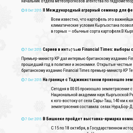
начальник отдела метеопрогнозов агентства по гидрометео
II Международный аграрный семинар для ф
8 Окт 2015
Всем известно, что картофель это важнейши
климатические условия Кыргызстана позвол
в горных — обычные сорта картофеля.В Кырг
Сариев в интервью Financial Times: выборы 
7 Окт 2015
Премьер-министр КР дал интервью британскому изданию Fina
прошедший год в политике и экономике. Открытые честные 
❄
британскому изданию Financial Times премьер-министр КР Те
На границе с Таджикистаном произошло зе
7 Окт 2015
Сегодня в 00:05 произошло землетрясение с
Национальной академии наук Кыргызской Респ
к юго-востоку от села Сары-Таш, 140 км к ю
землетрясения составила: селах Нура,Бор-Деб
В Бишкеке пройдет выставка-ярмарка комн
7 Окт 2015
С 15 по 18 октября, в Государственном ист