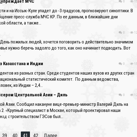
едупреждает МЧС
0
15
сти и на Иссык-Куле упадет до -3 градусов, прогнозируют синоптики. В
щение пресс-служба МЧС КР. По ее данным, в ближайшие дни
кой области, а также…
0
12
в День пожилых людей, хочется поговорить о действительно значимом
вье нужно беречь задолго до того, как оно начинает подводить. Вот
…
з Казахстана и Индии
0
15
дентов из разных стран. Среди студентов наших вузов из других стран
Национальный статистический комитет. По данным ведомства,
ловек, из Индии – 2,4…
йсером Центральной Азии – Диль
0
12
ой Азии. Сообщил накануне вице-премьер-министр Валерий Диль на
 2. «Крупный специалист в Москве, который проектировал наши
о над строительством ГЭСов был…
❄
39
40
41
42
Далее