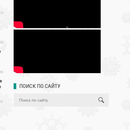
78
96
❄
о
84
 в
ПОИСК ПО САЙТУ
и
31