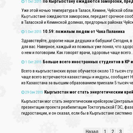
По Кыргызстану ожидаются заморозки, пр
1 Окт 2015
Уже этой ночью температура в Таласе, Кемине, Чуйской обла
Кыргызстане ожидаются заморозки, передает срочное сооб
в Таласской и Кеминской долинах, предгорных районах Чуйс
10.59: пожилым людям от Чака Паланика
1 Окт 2015
❄
Здравствуйте, дорогие наши дедушки и бабушки! Сегодня, 
для вас. Наверное, каждый из пожилых уже понял, что здоро
о нем и поговорим. Как говорят врачи, здоровье чаще всего
Больше всего иностранных студентов в КР и
1 Окт 2015
Всего в кыргызстанских вузах обучается около 13 тысяч сту
чаще всего встречаются казахстанцы и индусы, сообщает 
из Казахстана за высшим образованием приехали 5 тысяч че
Кыргызстан мог стать энергетическим кре
29 Сен 2015
Кыргызстан мог стать энергетическим крейсером Центральн
презентации проекта реабилитации Токтогульской ГЭС, фаза
гидростанции, и он сказал, если бы в Кыргызстане системн
Назад
1
2
3
…