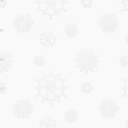
75
❄
92
55
39