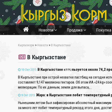
Новости
Продажа
Покупк
»
»
Кыргызкорм
Новости
В Кыргызстане
В Кыргызстане
В Кыргызстане используется около 74,2 п
10 Окт 2015
В Кыргызстане при острой нехватке пастбищ на сегодня исп
составляет 9,147 миллиона гектаров. Об этом ИА «24.kg» с
❄
мелиорации. По их данным, земли для выпаса,…
Жара: в Кыргызстане побит температурный р
9 Окт 2015
Нынешним летом был зафиксирован абсолютный максимум те
за много лет побит температурный рекорд этого дня, достиг