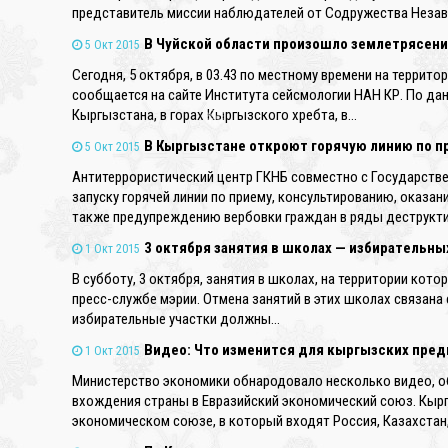
представитель миссии наблюдателей от Содружества Незав
В Чуйской области произошло землетрясени
5 Окт 2015
Сегодня, 5 октября, в 03.43 по местному времени на террит
сообщается на сайте Института сейсмологии НАН КР. По дан
Кыргызстана, в горах Кыргызского хребта, в…
В Кыргызстане откроют горячую линию по 
5 Окт 2015
❄
Антитеррористический центр ГКНБ совместно с Государстве
запуску горячей линии по приему, консультированию, оказа
также предупреждению вербовки граждан в ряды деструктив
3 октября занятия в школах — избирательны
1 Окт 2015
В субботу, 3 октября, занятия в школах, на территории кот
пресс-службе мэрии. Отмена занятий в этих школах связан
избирательные участки должны…
Видео: Что изменится для кыргызских пред
1 Окт 2015
Министерство экономики обнародовало несколько видео, о
вхождения страны в Евразийский экономический союз. Кырг
экономическом союзе, в который входят Россия, Казахстан