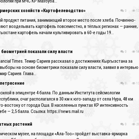
рологии при МЧС КР Махбуба…
ермерских хозяйств «Картофелеводство»
0
17
й продукт питания, занимающий второе место после хлеба. Почвенно-
яют возделывать картофель повсеместно, в тёплых регионах — ранние, 
ызстане картофель начали культивировать в 60-е годы 19…
с биометрией показали силу власти
0
14
ncial Times. Темир Сариев рассказал о достижениях Кыргызстана за
выборы на основе биометрики показали силу власти, заявил в интервью
мир Сариев. Глава…
млетрясение
0
13
 силой в эпицентре 4 балла. По данным Института сейсмологии
ублики, очаг располагался в 30 км к юго-западу от села Нура, 48 км
го-востоку от города Оша. В населенных пунктах КР интенсивность
е — 2,5 балла. Ссылка: https://news.mail.ru
атных растений
0
26
орическом музее, на площади «Ала-Тоо» пройдет выставка-ярмарка