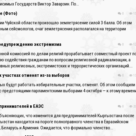
исимых Государств Виктор Заварзин. По…
е (Фото)
0
15
ории Чуйской области произошло землетрясение силой 3 балла. Об этом
ным сейсмологов, очаг землетрясения располагался на территории
предупреждению экстремизма
0
12
нной комиссией по делам религий прорабатывает совместный проект п
нию содействия гражданам по вопросам религиозной радикализации, а
ных религиозных, экстремистских и террористических организаций….
х участках отменят из-за выборов
0
13
орых будут работать избирательные участки, отменят. Об этом сообщили
а с предстоящими парламентскими выборами 4 октября — к этому времен
принимателей в ЕАЭС
0
20
бъясняющих, что изменится для предпринимателей Кыргызстана после
ызстан находится на пороге полноправного членства в Евразийском
, Беларусь и Армения. Ожидается, что формально членство…