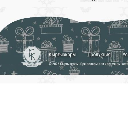
Кыргызкорм
Продукция
Ус
© 2026
Кыргызкорм
. При полном или частичном коп
❄