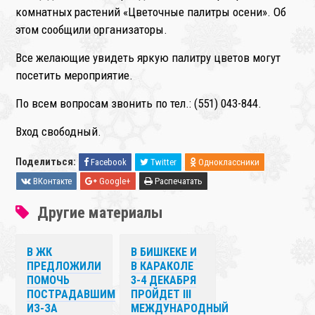
комнатных растений «Цветочные палитры осени». Об
этом сообщили организаторы.
Все желающие увидеть яркую палитру цветов могут
посетить мероприятие.
По всем вопросам звонить по тел.: (551) 043-844.
Вход свободный.
❄
Поделиться:
Facebook
Twitter
Одноклассники
ВКонтакте
Google+
Распечатать
Другие материалы
В ЖК
В БИШКЕКЕ И
ПРЕДЛОЖИЛИ
В КАРАКОЛЕ
ПОМОЧЬ
3-4 ДЕКАБРЯ
ПОСТРАДАВШИМ
ПРОЙДЕТ III
ИЗ-ЗА
МЕЖДУНАРОДНЫЙ