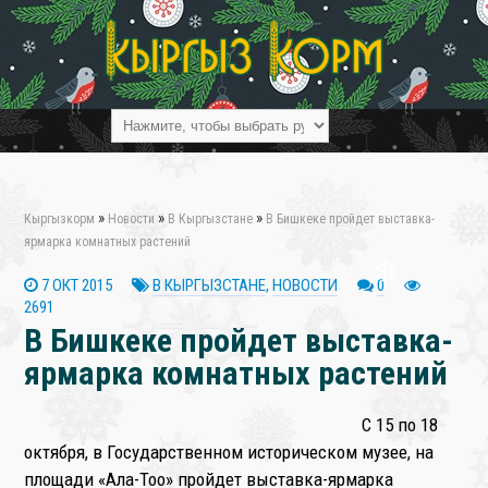
»
»
»
Кыргызкорм
Новости
В Кыргызстане
В Бишкеке пройдет выставка-
ярмарка комнатных растений
7 ОКТ 2015
В КЫРГЫЗСТАНЕ
,
НОВОСТИ
0
❄
2691
В Бишкеке пройдет выставка-
ярмарка комнатных растений
С 15 по 18
октября, в Государственном историческом музее, на
площади «Ала-Тоо» пройдет выставка-ярмарка