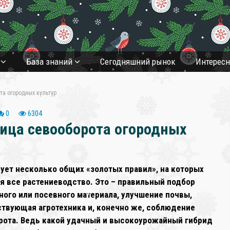
❄
а
База знаний
Cегодняшний рынок
Интерес
та огородных культур
0
6304
лица севооборота огородных
ует несколько общих «золотых правил», на которых
я все растениеводство. Это – правильный подбор
ного или посевного материала, улучшение почвы,
ствующая агротехника и, конечно же, соблюдение
рота. Ведь какой удачный и высокоурожайный гибрид