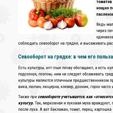
томатов 
нощно п
паслено
Ведь мал
через по
одинаков
соблюдать севооборот на грядке, и высаживать рас
Севооборот на грядке: в чем его польз
Есть культуры, которые почву обогащают, а есть ку
подсолнух, поэтому ним не следует обсаживать гря
культуры являются отличным предшественником пра
вика, люпин, люцерна, клевер, донник, горох часто
❄
Также при
севообороте учитывается
,
как «относятс
культур.
Так, морковная и луковая муха враждуют, 
после лука. А вот баклажан, томат, перец, картошк