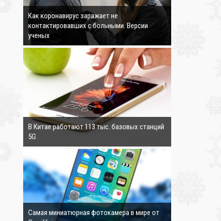
Как коронавирус заражает не
контактировавших с больными. Версии
ученых
3763
В Китае работают 113 тыс. базовых станций
5G
3894
Самая миниатюрная фотокамера в мире от