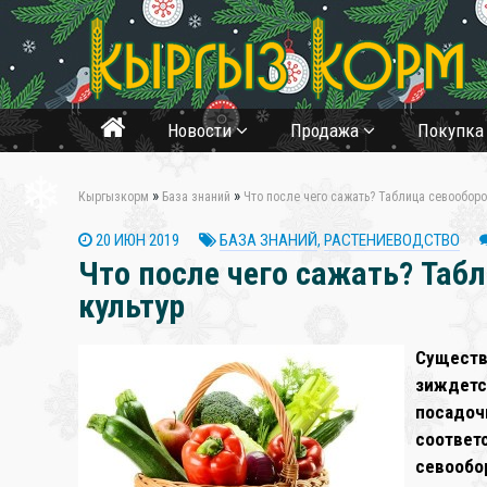
Новости
Продажа
Покупк
»
»
Кыргызкорм
База знаний
Что после чего сажать? Таблица севооборо
20 ИЮН 2019
БАЗА ЗНАНИЙ
,
РАСТЕНИЕВОДСТВО
Что после чего сажать? Таб
культур
❄
Существ
зиждетс
посадоч
соответ
севообо