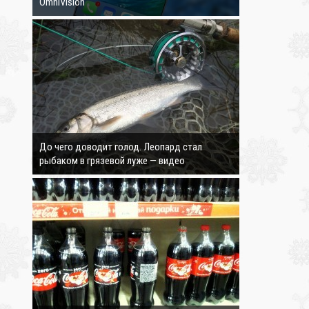
OmniVision
4324
❄
До чего доводит голод. Леопард стал
рыбаком в грязевой луже — видео
3615