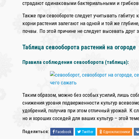
страдают одинаковыми бактериальными и грибко
Также при севообороте следует учитывать габитус 
корни растения залегают на одной и той же глубине
почвы. По этой причине не следует высевать друг 
Таблица севооборота растений на огороде
Правила соблюдения севооборота (таблица):
Таким образом, можно без особых усилий, лишь со
снижения уровня подверженности культур всевозм
удобрений, получив при этом отличный урожай. К с
но и хороших соседей для ваших культур – этой те
Поделиться:
Facebook
Twitter
Одноклассники