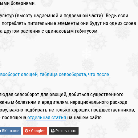
выми болезнями.
культур (высоту надземной и подземной части). Ведь если
, потреблять питательные элементы они будут из одних слоев
за другом растения с одинаковым габитусом.
❄
❄
блюдая севооборот для овощей, добиться существенного
ожным болезням и вредителям, нерационального расхода
лову, важно подбирать не только хороших предшественников,
ме посвящена
отдельная статья
на нашем сайте.
ВКонтакте
Google+
Распечатать