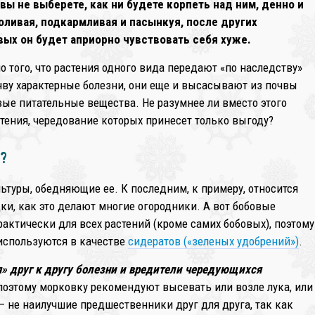
вы не выберете, как ни будете корпеть над ним, денно и
оливая, подкармливая и пасынкуя, после других
❄
вых он будет априорно чувствовать себя хуже.
о того, что растения одного вида передают «по наследству»
чву характерные болезни, они еще и высасывают из почвы
ые питательные вещества. Не разумнее ли вместо этого
тения, чередование которых принесет только выгоду?
а?
льтуры, обедняющие ее. К последним, к примеру, относится
дки, как это делают многие огородники. А вот бобовые
ктически для всех растений (кроме самих бобовых), поэтому
 используются в качестве
сидератов («зеленых удобрений»)
.
я» друг к другу болезни и вредители чередующихся
поэтому морковку рекомендуют высевать или возле лука, или
а – не наилучшие предшественники друг для друга, так как