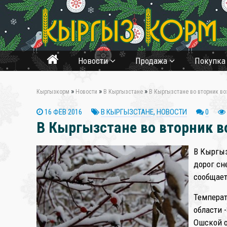
Новости
Продажа
Покупк
»
»
»
Кыргызкорм
Новости
В Кыргызстане
В Кыргызстане во вторник в
16 ФЕВ 2016
В КЫРГЫЗСТАНЕ
,
НОВОСТИ
0
В Кыргызстане во вторник 
В Кыргыз
дорог сн
сообщае
Температ
области 
Ошской о