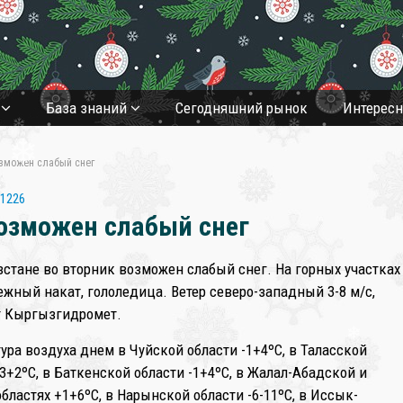
а
База знаний
Cегодняшний рынок
Интерес
озможен слабый снег
❄
1226
возможен слабый снег
стане во вторник возможен слабый снег. На горных участках
ежный накат, гололедица. Ветер северо-западный 3-8 м/с,
т Кыргызгидромет.
ура воздуха днем в Чуйской области -1+4ºС, в Таласской
-3+2ºС, в Баткенской области -1+4ºС, в Жалал-Абадской и
❄
бластях +1+6ºС, в Нарынской области -6-11ºС, в Иссык-