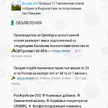
Больше 117 миллионов сомов
6 Дек 2022
собрано в Кыргызстане за пользование
пастбищами
ОБЪЯВЛЕНИЯ
Производитель из Оренбурга на постоянной
основе реализует жмых подсолнечный со
следующими базовыми показателями качества по
АСВ Протеин = 20-25 %... —
подробнее
ЗЕРНО (КУКУРУЗА, ЯЧМЕНЬ, ОТРУБИ, КОРМА)
11
МЕСЯЦЕВ НАЗАД
Продам отруби пшеничные пушистые мешки по 25
кг из России на экспорт опт от 68 тн от 1 вагона с...
—
подробнее
ЗЕРНО (КУКУРУЗА, ЯЧМЕНЬ, ОТРУБИ, КОРМА)
2 ГОДА
НАЗАД
РосАгроКорм ООО 🎯 Кормовых добавок, 🎯
Заменителей молока, 🎯 Кормовых концентратов
(#БВМК), 🔽 Фосфатосодержащих кормовых