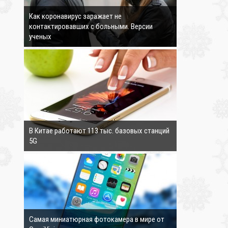
Как коронавирус заражает не
контактировавших с больными. Версии
ученых
3762
В Китае работают 113 тыс. базовых станций
5G
3894
Самая миниатюрная фотокамера в мире от