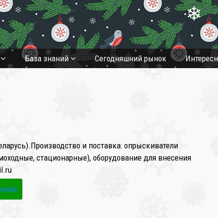
❄
а
База знаний
Cегодняшний рынок
Интерес
ларусь).Производство и поставка: опрыскиватели
амоходные, стационарные), оборудование для внесения
l.ru
ение