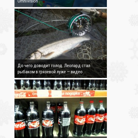
OmniVision
4324
До чего доводит голод. Леопард стал
рыбаком в грязевой луже — видео
3590