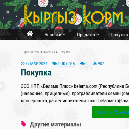
Новости
Продажа
Покупк
»
»
Кыргызкорм
Покупка
Покупка
27 МАР 2024
ПОКУПКА
0
987
Покупка
❄
ООО НПП «Белама Плюс» belama.com (Республика Бе
(навесные, прицепные), протравливатели семян (с
консерванта, растениепитатели. mail: belamaexp@mai
Подать объявл
Другие материалы