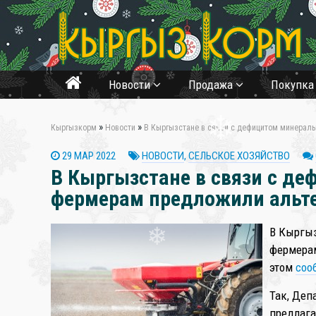
Новости
Продажа
Покупк
»
»
Кыргызкорм
Новости
В Кыргызстане в связи с дефицитом минерал
❄
29 МАР 2022
НОВОСТИ
,
СЕЛЬСКОЕ ХОЗЯЙСТВО
В Кыргызстане в связи с д
фермерам предложили альт
В Кыргыз
фермерам
❄
этом
соо
Так, Деп
предлага