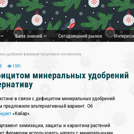
а
База знаний
Cегодняшний рынок
Интерес
ьных удобрений фермерам предложили альтернативу
0
1591
ефицитом минеральных удобрений
ернативу
стане в связи с дефицитом минеральных удобрений
 предложили альтернативный вариант. Об
бщает
«Кабар».
артамент химизации, защиты и карантина растений
ет фермерам использовать наряду с минеральными