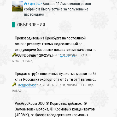
Больше 117 миллионов сомов
6 Дек 2022
собрано в Кыргызстане за пользование
пастбищами
ОБЪЯВЛЕНИЯ
Производитель из Оренбурга на постоянной
основе реализует жмых подсолнечный со
следующими базовыми показателями качества по
АСВ Протеин = 20-25 %... —
подробнее
ЗЕРНО (КУКУРУЗА, ЯЧМЕНЬ, ОТРУБИ, КОРМА)
11
МЕСЯЦЕВ НАЗАД
Продам отруби пшеничные пушистые мешки по 25
кг из России на экспорт опт от 68 тн от 1 вагона с...
—
подробнее
ЗЕРНО (КУКУРУЗА, ЯЧМЕНЬ, ОТРУБИ, КОРМА)
2 ГОДА
НАЗАД
РосАгроКорм ООО 🎯 Кормовых добавок, 🎯
Заменителей молока, 🎯 Кормовых концентратов
(#БВМК), 🔽 Фосфатосодержащих кормовых