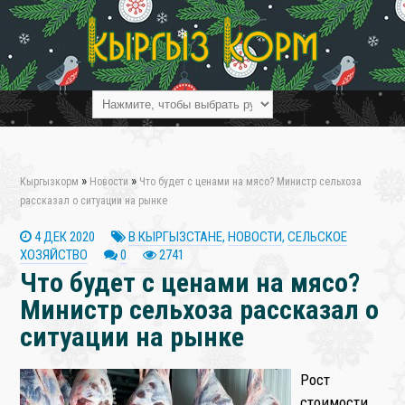
❄
»
»
Кыргызкорм
Новости
Что будет с ценами на мясо? Министр сельхоза
рассказал о ситуации на рынке
4 ДЕК 2020
В КЫРГЫЗСТАНЕ
,
НОВОСТИ
,
СЕЛЬСКОЕ
❄
ХОЗЯЙСТВО
0
2741
Что будет с ценами на мясо?
Министр сельхоза рассказал о
ситуации на рынке
Рост
стоимости