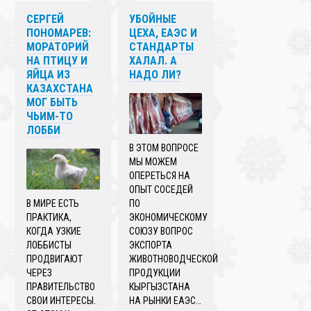
СЕРГЕЙ
УБОЙНЫЕ
ПОНОМАРЕВ:
ЦЕХА, ЕАЭС И
МОРАТОРИЙ
СТАНДАРТЫ
НА ПТИЦУ И
ХАЛАЛ. А
ЯЙЦА ИЗ
НАДО ЛИ?
КАЗАХСТАНА
МОГ БЫТЬ
ЧЬИМ-ТО
ЛОББИ
В ЭТОМ ВОПРОСЕ
МЫ МОЖЕМ
ОПЕРЕТЬСЯ НА
ОПЫТ СОСЕДЕЙ
В МИРЕ ЕСТЬ
ПО
ПРАКТИКА,
ЭКОНОМИЧЕСКОМУ
КОГДА УЗКИЕ
СОЮЗУ ВОПРОС
ЛОББИСТЫ
ЭКСПОРТА
ПРОДВИГАЮТ
ЖИВОТНОВОДЧЕСКОЙ
ЧЕРЕЗ
ПРОДУКЦИИ
ПРАВИТЕЛЬСТВО
КЫРГЫЗСТАНА
СВОИ ИНТЕРЕСЫ.
НА РЫНКИ ЕАЭС…