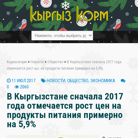
❄
»
»
»
Кыргызкорм
Новости
Общество
В Кыргызстане сначала 2017 года
отмечается рост цен на продукты питания примерно на 5,9%
❄
11 ИЮЛ 2017
НОВОСТИ
,
ОБЩЕСТВО
,
ЭКОНОМИКА
0
2060
В Кыргызстане сначала 2017
года отмечается рост цен на
продукты питания примерно
на 5,9%