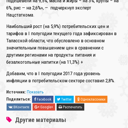
подешевели на 9,5%, масла и жиры – на 3%, крупы – на
6%, рис — на 2,6%», — подчеркнул эксперт
Нацстаткома.
Наибольший рост (на 5,9%) потребительских цен и
тарифов в I полугодии текущего года зафиксирован в
Таласской области, что обусловлено в основном
значительным повышением цен в сравнении с
другими регионами на продукты питания и
безалкогольные напитки (на 11,3%).
+
Добавим, что в I полугодии 2017 года уровень
инфляции в потребительском секторе составил 2,8%.
Источник:
Показать
Поделиться:
Facebook
Twitter
Одноклассники
ВКонтакте
Google+
Распечатать
Другие материалы