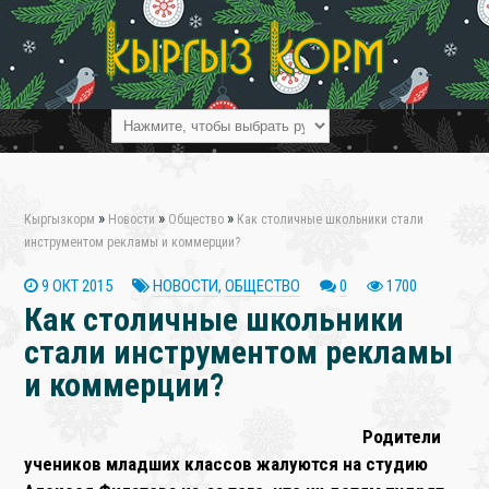
❄
»
»
»
Кыргызкорм
Новости
Общество
Как столичные школьники стали
инструментом рекламы и коммерции?
9 ОКТ 2015
НОВОСТИ
,
ОБЩЕСТВО
0
1700
Как столичные школьники
стали инструментом рекламы
и коммерции?
Родители
учеников младших классов жалуются на студию