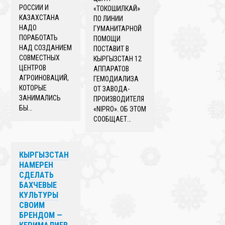
РОССИИ И
«ТОКОШИЛКАЙ»
КАЗАХСТАНА
ПО ЛИНИИ
НАДО
ГУМАНИТАРНОЙ
ПОРАБОТАТЬ
ПОМОЩИ
НАД СОЗДАНИЕМ
ПОСТАВИТ В
СОВМЕСТНЫХ
КЫРГЫЗСТАН 12
ЦЕНТРОВ
АППАРАТОВ
АГРОИНОВАЦИЙ,
ГЕМОДИАЛИЗА
КОТОРЫЕ
ОТ ЗАВОДА-
ЗАНИМАЛИСЬ
ПРОИЗВОДИТЕЛЯ
БЫ…
«NIPRO». ОБ ЭТОМ
СООБЩАЕТ…
КЫРГЫЗСТАН
НАМЕРЕН
СДЕЛАТЬ
БАХЧЕВЫЕ
КУЛЬТУРЫ
СВОИМ
БРЕНДОМ —