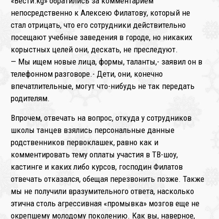
«Вести.kg» обратились за комментарием
непосредственно к Алексею Филатову, который не
стал отрицать, что его сотрудники действительно
посещают учебные заведения в городе, но никаких
корыстных целей они, дескать, не преследуют.
— Мы ищем новые лица, формы, таланты,- заявил он в
телефонном разговоре.- Дети, они, конечно
впечатлительные, могут что-нибудь не так передать
родителям.
Впрочем, отвечать на вопрос, откуда у сотрудников
школы танцев взялись персональные данные
родственников первоклашек, равно как и
комментировать тему оплаты участия в ТВ-шоу,
кастинге и каких либо курсов, господин Филатов
отвечать отказался, обещая перезвонить позже. Также
мы не получили вразумительного ответа, насколько
этична столь агрессивная «промывка» мозгов еще не
окрепшему молодому поколению. Как вы, наверное,