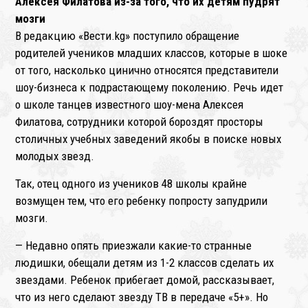
Алексея Филатова из-за того, что их детям пудрят
❄
мозги
В редакцию «Вести.kg» поступило обращение
родителей учеников младших классов, которые в шоке
от того, насколько цинично относятся представители
шоу-бизнеса к подрастающему поколению. Речь идет
о школе танцев известного шоу-мена Алексея
Филатова, сотрудники которой бороздят просторы
столичных учебных заведений якобы в поиске новых
молодых звезд.
Так, отец одного из учеников 48 школы крайне
возмущен тем, что его ребенку попросту запудрили
мозги.
— Недавно опять приезжали какие-то странные
людишки, обещали детям из 1-2 классов сделать их
звездами. Ребенок прибегает домой, рассказывает,
что из него сделают звезду ТВ в передаче «5+». Но