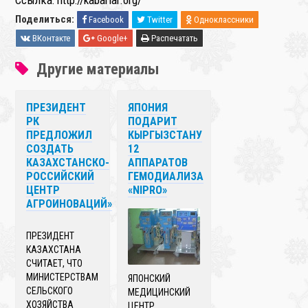
Ссылка: http://kabarlar.org/
Поделиться:
Facebook
Twitter
Одноклассники
ВКонтакте
Google+
Распечатать
Другие материалы
ПРЕЗИДЕНТ
ЯПОНИЯ
РК
ПОДАРИТ
ПРЕДЛОЖИЛ
КЫРГЫЗСТАНУ
СОЗДАТЬ
12
КАЗАХСТАНСКО-
АППАРАТОВ
РОССИЙСКИЙ
ГЕМОДИАЛИЗА
ЦЕНТР
«NIPRO»
АГРОИНОВАЦИЙ»
ПРЕЗИДЕНТ
КАЗАХСТАНА
СЧИТАЕТ, ЧТО
МИНИСТЕРСТВАМ
ЯПОНСКИЙ
СЕЛЬСКОГО
МЕДИЦИНСКИЙ
ХОЗЯЙСТВА
ЦЕНТР