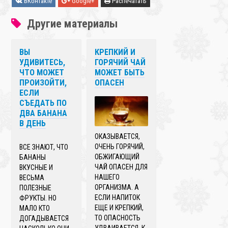
ВКонтакте
Google+
Распечатать
Другие материалы
ВЫ
КРЕПКИЙ И
УДИВИТЕСЬ,
ГОРЯЧИЙ ЧАЙ
ЧТО МОЖЕТ
МОЖЕТ БЫТЬ
ПРОИЗОЙТИ,
ОПАСЕН
ЕСЛИ
СЪЕДАТЬ ПО
ДВА БАНАНА
В ДЕНЬ
ОКАЗЫВАЕТСЯ,
ОЧЕНЬ ГОРЯЧИЙ,
ВСЕ ЗНАЮТ, ЧТО
ОБЖИГАЮЩИЙ
БАНАНЫ
ЧАЙ ОПАСЕН ДЛЯ
ВКУСНЫЕ И
НАШЕГО
ВЕСЬМА
ОРГАНИЗМА. А
ПОЛЕЗНЫЕ
ЕСЛИ НАПИТОК
ФРУКТЫ. НО
ЕЩЕ И КРЕПКИЙ,
МАЛО КТО
ТО ОПАСНОСТЬ
ДОГАДЫВАЕТСЯ
УДВАИВАЕТСЯ. К