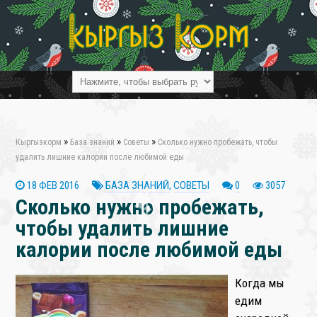
»
»
»
Кыргызкорм
База знаний
Советы
Сколько нужно пробежать, чтобы
удалить лишние калории после любимой еды
18 ФЕВ 2016
БАЗА ЗНАНИЙ
,
СОВЕТЫ
0
3057
Сколько нужно пробежать,
чтобы удалить лишние
❄
калории после любимой еды
Когда мы
едим