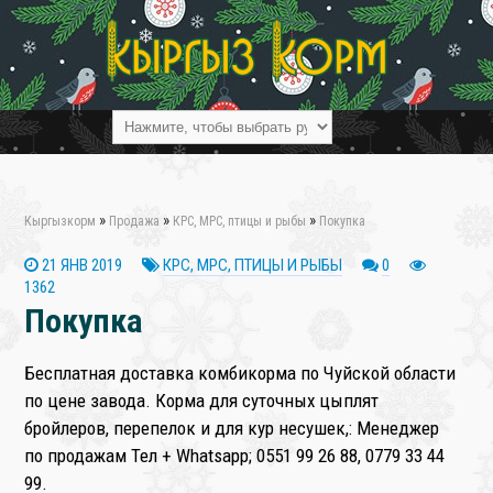
❄
»
»
»
Кыргызкорм
Продажа
КРС, МРС, птицы и рыбы
Покупка
❄
21 ЯНВ 2019
КРС, МРС, ПТИЦЫ И РЫБЫ
0
1362
Покупка
Бесплатная доставка комбикорма по Чуйской области
по цене завода. Корма для суточных цыплят
❄
бройлеров, перепелок и для кур несушек,: Менеджер
по продажам Тел + Whatsapp; 0551 99 26 88, 0779 33 44
99.