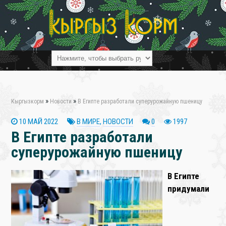
❄
»
»
Кыргызкорм
Новости
В Египте разработали суперурожайную пшеницу
10 МАЙ 2022
В МИРЕ
,
НОВОСТИ
0
1997
В Египте разработали
суперурожайную пшеницу
В Египте
придумали