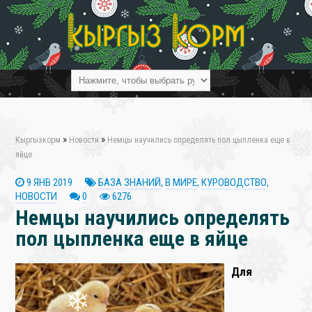
❄
»
»
Кыргызкорм
Новости
Немцы научились определять пол цыпленка еще в
яйце
9 ЯНВ 2019
БАЗА ЗНАНИЙ
,
В МИРЕ
,
КУРОВОДСТВО
,
НОВОСТИ
0
6276
❄
Немцы научились определять
пол цыпленка еще в яйце
Для