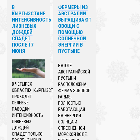
В
ФЕРМЕРЫ ИЗ
КЫРГЫЗСТАНЕ
АВСТРАЛИИ
ИНТЕНСИВНОСТЬ
ВЫРАЩИВАЮТ
ЛИВНЕВЫХ
ОВОЩИ С
ДОЖДЕЙ
ПОМОЩЬЮ
СПАДЕТ
СОЛНЕЧНОЙ
ПОСЛЕ 17
ЭНЕРГИИ В
ИЮНЯ
ПУСТЫНЕ
НА ЮГЕ
АВСТРАЛИЙСКОЙ
ПУСТЫНИ
В ЧЕТЫРЕХ
РАСПОЛОЖЕНА
ОБЛАСТЯХ КЫРГЫЗСТАНА
ФЕРМА SUNDROP
ПРОХОДЯТ
FARMS,
СЕЛЕВЫЕ
ПОЛНОСТЬЮ
ПАВОДКИ,
РАБОТАЮЩАЯ
ИНТЕНСИВНОСТЬ
НА ЭНЕРГИИ
ЛИВНЕВЫХ
СОЛНЦА И
ДОЖДЕЙ
ОПРЕСНЁННОЙ
СПАДЕТ ТОЛЬКО
МОРСКОЙ ВОДЕ.