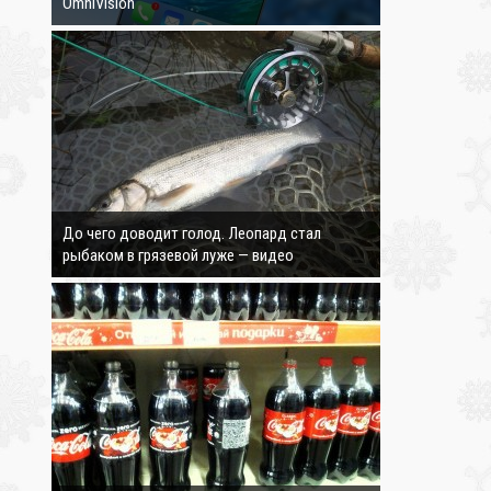
OmniVision
4322
До чего доводит голод. Леопард стал
рыбаком в грязевой луже — видео
3590