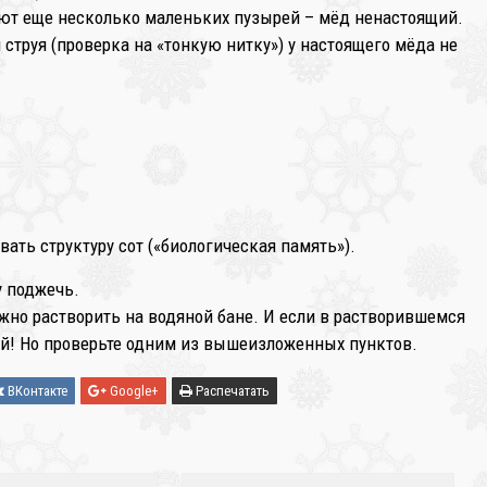
т еще несколько маленьких пузырей – мёд ненастоящий.
я струя (проверка на «тонкую нитку») у настоящего мёда не
вать структуру сот («биологическая память»).
у поджечь.
ожно растворить на водяной бане. И если в растворившемся
ый! Но проверьте одним из вышеизложенных пунктов.
ВКонтакте
Google+
Распечатать