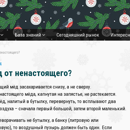
❄
а
База знаний
Cегодняшний рынок
Интерес
ненастоящего?
4
д от ненастоящего?
ящий мёд засахаривается снизу, а не сверху.
 настоящего мёда, капнутая на запястье, не растекается.
мёд, налитый в бутылку, перевернуть, то всплывают два
оздуха – сначала первый большой, затем второй маленький.
еворачивать не бутылку, а банку (литровую или
овую), то воздушный пузырь должен быть один. Если