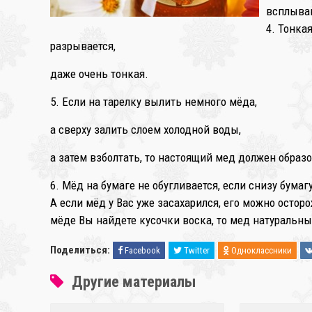
всплываю
4. Тонка
разрывается,
даже очень тонкая.
5. Если на тарелку вылить немного мёда,
а сверху залить слоем холодной воды,
а затем взболтать, то настоящий мед должен образо
6. Мёд на бумаге не обугливается, если снизу бумаг
А если мёд у Вас уже засахарился, его можно остор
мёде Вы найдете кусочки воска, то мед натуральн
Поделиться:
Facebook
Twitter
Одноклассники
Другие материалы