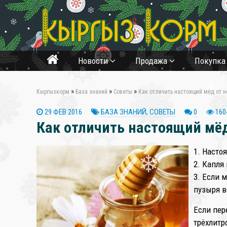
Новости
Продажа
Покупк
»
»
»
Кыргызкорм
База знаний
Советы
Как отличить настоящий мёд от 
29 ФЕВ 2016
БАЗА ЗНАНИЙ
,
СОВЕТЫ
0
160
Как отличить настоящий мё
❄
1. Насто
2. Капля
3. Если 
пузыря в
❄
Если пер
трёхлитр