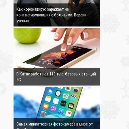
Как коронавирус заражает не
контактировавших с больными. Версии
ученых
3761
В Китае работают 113 тыс. базовых станций
5G
3894
Самая миниатюрная фотокамера в мире от